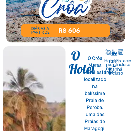
DIÁRIAS A
R$ 606
PARTIR DE
O
O Crôa
Hotel
Estaci
Café
Hotel
pé
Incluso
Mares
da
na
Manhã
areia
Hotel está
Incluso
localizado
na
belíssima
Praia de
Peroba,
uma das
Praias de
Maragogi.