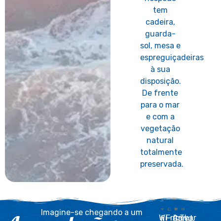
tem
cadeira,
guarda-
sol, mesa e
espreguiçadeiras
à sua
disposição.
De frente
para o mar
e com a
vegetação
natural
totalmente
preservada.
Imagine-se chegando a um
Frigobar
Tv
Wi-fi
Ar Cond.