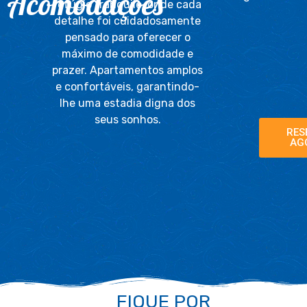
Acomodações
refúgio tranquilo, onde cada
detalhe foi cuidadosamente
pensado para oferecer o
máximo de comodidade e
prazer. Apartamentos amplos
e confortáveis, garantindo-
lhe uma estadia digna dos
seus sonhos.
RES
AG
FIQUE POR