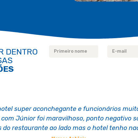
R DENTRO
SAS
ÕES
 higienização, bom atendimento e boa localiz
ça. Bem recepcionado um cardápio excelente,
fomos bem orientandos.