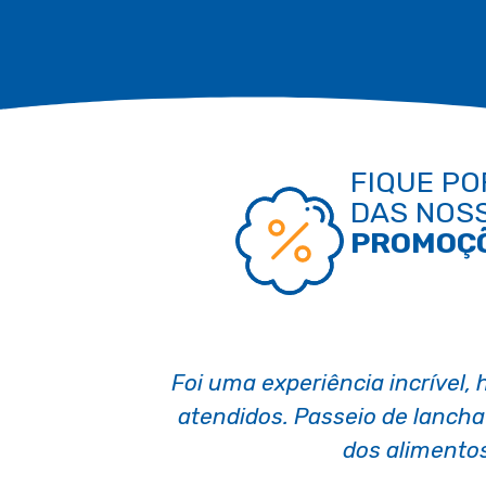
FIQUE PO
DAS NOS
PROMOÇ
s muito bem
Perfeito na alimentação,
 qualidade
estacionamento com seguran