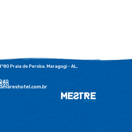
N°80 Praia de Peroba, Maragogi - AL,
7240
3590
amareshotel.com.br