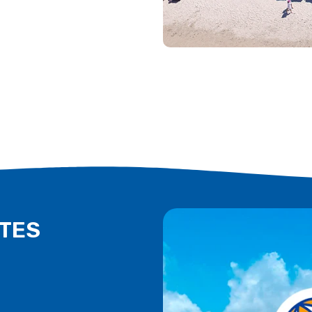
. Fica proibido fumar nas acomodações e dependências do hotel. Violando esta regra, será c
 durante toda estada. 01 criança free de até 7 anos, acomodada na mesma cama dos pais. Todo
6h às 10h30. Reservas contratadas com tarifa promocional, não haverá devolução do valor 
TES