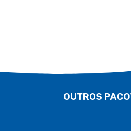
É proibido consumo de alimentos e bebidas nas dependências do hotel
até o Lobby do hotel, das 10h às 17h. É obrigatório o uso da pulseira
das 
OUTROS PACO