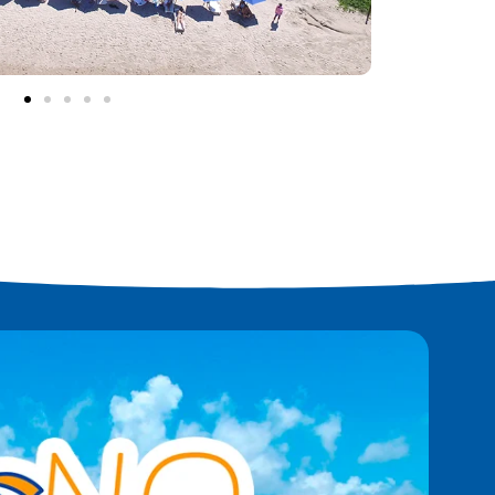
obrado uma multa no valor de R$ 100,00. A visita poderá ser recebida
s os apartamentos possuem vista para o jardim. Café da manhã é servido
pago.