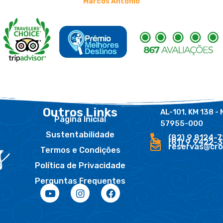
Aucilene Maria
Outros Links
AL-101, KM 138 - 
Página Inicial
57955-000
Sustentabilidade
(82) 9 8124-
(81) 9 9422-
reservas@cro
Termos e Condições
Política de Privacidade
Perguntas Frequentes