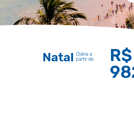
R$
Natal
Diária a
partir de:
98