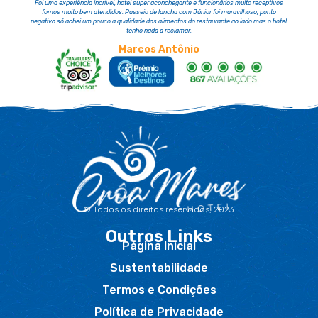
Foi uma experiência incrível, hotel super aconchegante e funcionários muito receptivos
fomos muito bem atendidos. Passeio de lancha com Júnior foi maravilhoso, ponto
negativo só achei um pouco a qualidade dos alimentos do restaurante ao lado mas o hotel
tenho nada a reclamar.
Marcos Antônio
© Todos os direitos reservados, 2023.
Outros Links
Página Inicial
Sustentabilidade
Termos e Condições
Política de Privacidade