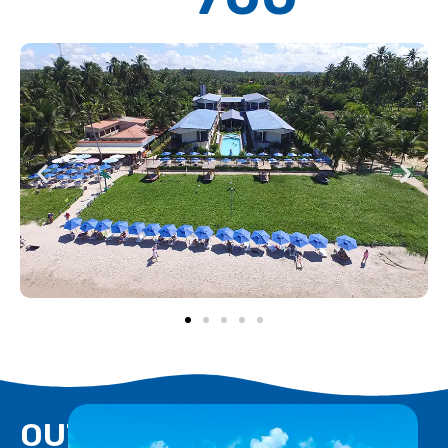
É proibido consumo de alimentos e bebidas nas dependências do hotel. Fica
proibido fumar nas acomodações e dependências do hotel. Violando esta regra,
será cobrado uma multa no valor de R$ 100,00. A visita poderá ser recebida até o
Lobby do hotel, das 10h às 17h. É obrigatório o uso da pulseira durante toda estada.
01 criança free de até 7 anos, acomodada na mesma cama dos pais. Todos os
OUTROS
apartamentos possuem vista para o jardim. Café da manhã é servido das 6h às
10h30. Reservas contratadas com tarifa promocional, não haverá devolução do