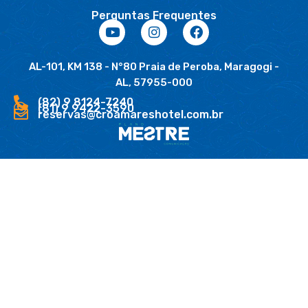
Perguntas Frequentes
AL-101, KM 138 - N°80 Praia de Peroba, Maragogi -
AL, 57955-000
(82) 9 8124-7240
(81) 9 9422-3590
reservas@croamareshotel.com.br