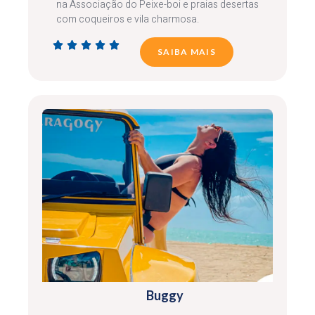
na Associação do Peixe-boi e praias desertas
com coqueiros e vila charmosa.





SAIBA MAIS
Buggy