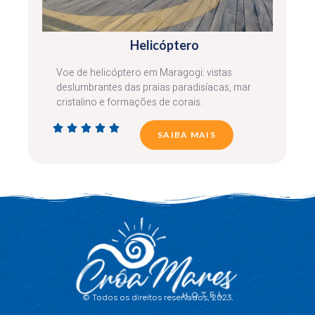
Helicóptero
Voe de helicóptero em Maragogi: vistas
deslumbrantes das praias paradisíacas, mar
cristalino e formações de corais.





SAIBA MAIS
© Todos os direitos reservados, 2023.