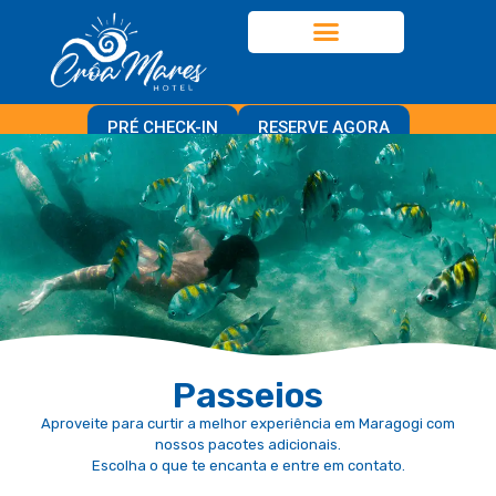
PRÉ CHECK-IN
RESERVE AGORA
Passeios
Aproveite para curtir a melhor experiência em Maragogi com
nossos pacotes adicionais.
Escolha o que te encanta e entre em contato.